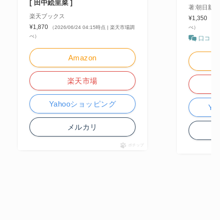
[ 田中絵里菜 ]
著:朝日新
楽天ブックス
¥1,350
（20
¥1,870
（2026/06/24 04:15時点 | 楽天市場調
べ）
べ）
口コミ
Amazon
楽天市場
Yahooショッピング
Y
メルカリ
ポチップ