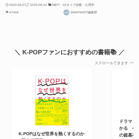
2020-09-27
2025-06-14
MBTI・16タイプ診断・心理学
47444
SNAPSHOT編集部
＼ K-POPファンにおすすめの書籍📚 ／
スクロールできます
ドラマ・文
かる 今
K-POPはなぜ世界を熱くするのか
の超基本