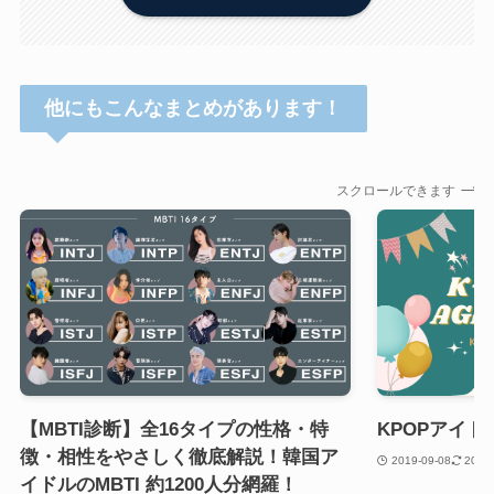
他にもこんなまとめがあります！
スクロールできます
【MBTI診断】全16タイプの性格・特
KPOPアイ
徴・相性をやさしく徹底解説！韓国ア
2019-09-08
2023
イドルのMBTI 約1200人分網羅！