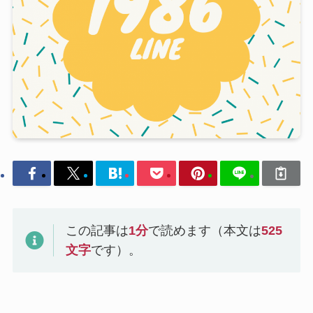
この記事は
1
分
で読めます（本文は
525
文字
です）。