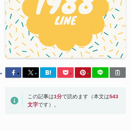
この記事は
1
分
で読めます（本文は
543
文字
です）。