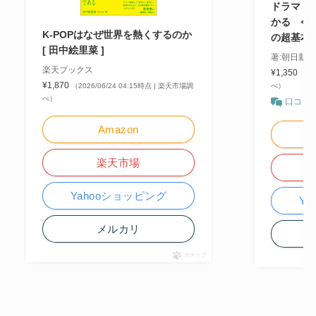
ドラマ・文
かる 今
K-POPはなぜ世界を熱くするのか
の超基本
[ 田中絵里菜 ]
著:朝日新
楽天ブックス
¥1,350
（20
¥1,870
（2026/06/24 04:15時点 | 楽天市場調
べ）
べ）
口コミ
Amazon
楽天市場
Yahooショッピング
Y
メルカリ
ポチップ