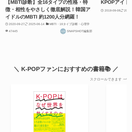
【MBTI診断】全16タイプの性格・特
KPOPアイ
徴・相性をやさしく徹底解説！韓国ア
2019-09-08
2023
イドルのMBTI 約1200人分網羅！
2020-09-27
2025-06-14
MBTI・16タイプ診断・心理学
47445
SNAPSHOT編集部
＼ K-POPファンにおすすめの書籍📚 ／
スクロールできます