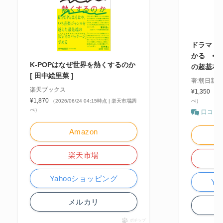
ドラマ・文
かる 今
K-POPはなぜ世界を熱くするのか
の超基本
[ 田中絵里菜 ]
著:朝日新
楽天ブックス
¥1,350
（20
¥1,870
（2026/06/24 04:15時点 | 楽天市場調
べ）
べ）
口コミ
Amazon
楽天市場
Yahooショッピング
Y
メルカリ
ポチップ