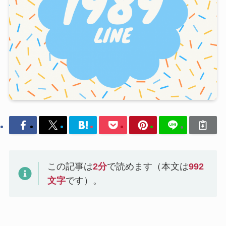
この記事は
2
分
で読めます（本文は
992
文字
です）。