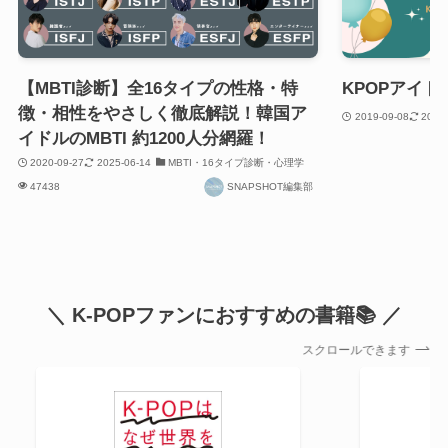
【MBTI診断】全16タイプの性格・特
KPOPアイ
徴・相性をやさしく徹底解説！韓国ア
2019-09-08
2023
イドルのMBTI 約1200人分網羅！
2020-09-27
2025-06-14
MBTI・16タイプ診断・心理学
47438
SNAPSHOT編集部
＼ K-POPファンにおすすめの書籍📚 ／
スクロールできます