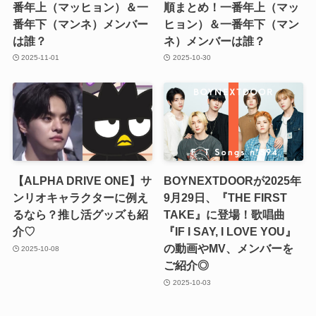
番年上（マッヒョン）＆一
順まとめ！一番年上（マッ
番年下（マンネ）メンバー
ヒョン）＆一番年下（マン
は誰？
ネ）メンバーは誰？
2025-11-01
2025-10-30
【ALPHA DRIVE ONE】サ
BOYNEXTDOORが2025年
ンリオキャラクターに例え
9月29日、『THE FIRST
るなら？推し活グッズも紹
TAKE』に登場！歌唱曲
介♡
『IF I SAY, I LOVE YOU』
の動画やMV、メンバーを
2025-10-08
ご紹介◎
2025-10-03