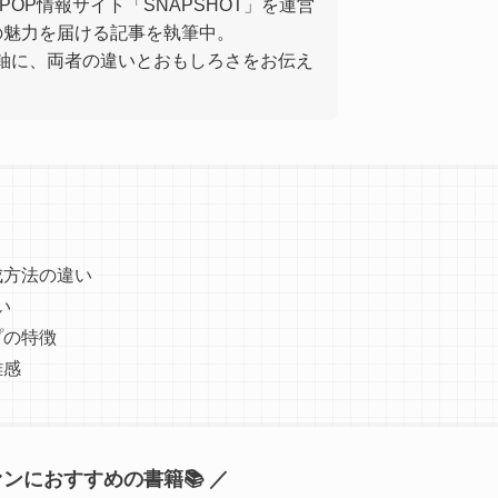
-POP情報サイト「SNAPSHOT」を運営
方の魅力を届ける記事を執筆中。
を軸に、両者の違いとおもしろさをお伝え
成方法の違い
い
プの特徴
離感
ファンにおすすめの書籍📚 ／