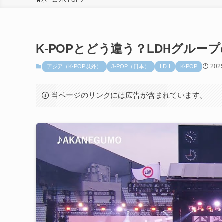
ホーム
K-POP
K-POPとどう違う？LDHグル
202
アジア（K-POP以外）
J-POP（日本）
LDH
K-POP
当ページのリンクには広告が含まれています。