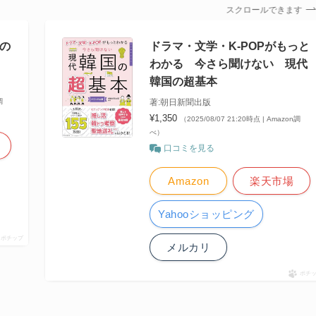
スクロールできます
るの
ドラマ・文学・K-POPがもっと
わかる 今さら聞けない 現代
韓国の超基本
調
著:朝日新聞出版
¥1,350
（2025/08/07 21:20時点 | Amazon調
べ）
口コミを見る
Amazon
楽天市場
Yahooショッピング
ポチップ
メルカリ
ポチ