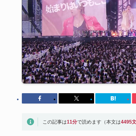
この記事は
11
分
で読めます（本文は
4495