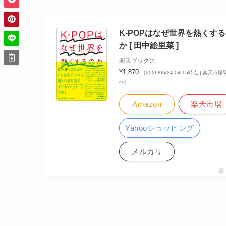
K-POPはなぜ世界を熱くす
か [ 田中絵里菜 ]
楽天ブックス
¥1,870
（2026/06/24 04:15時点 | 楽天市場
べ）
Amazon
楽天市場
Yahooショッピング
メルカリ