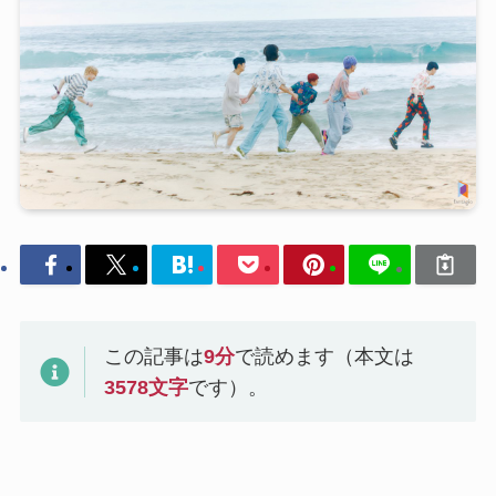
この記事は
9
分
で読めます（本文は
3578
文字
です）。