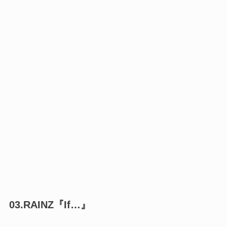
03.RAINZ『If…』