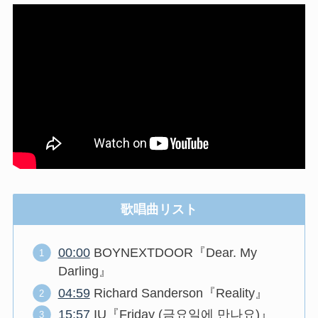
歌唱曲リスト
00:00
BOYNEXTDOOR『Dear. My
Darling』
04:59
Richard Sanderson『Reality』
15:57
IU『Friday (금요일에 만나요)』