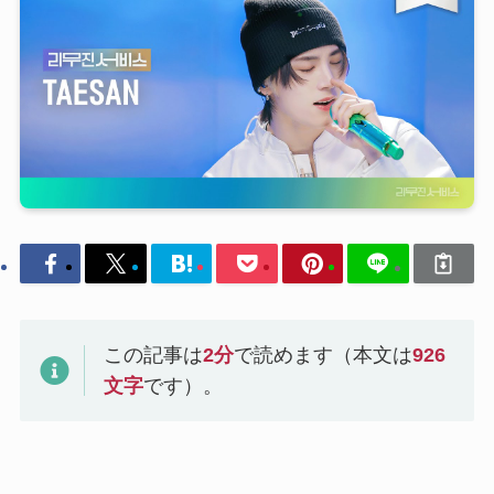
この記事は
2
分
で読めます（本文は
926
文字
です）。