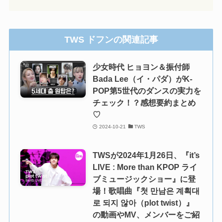
TWS ドフンの関連記事
少女時代 ヒョヨン＆振付師
Bada Lee（イ・パダ）がK-
POP第5世代のダンスの実力を
チェック！？感想要約まとめ
♡
2024-10-21
TWS
TWSが2024年1月26日、『it’s
LIVE : More than KPOP ライ
ブミュージックショー』に登
場！歌唱曲『첫 만남은 계획대
로 되지 않아（plot twist）』
の動画やMV、メンバーをご紹