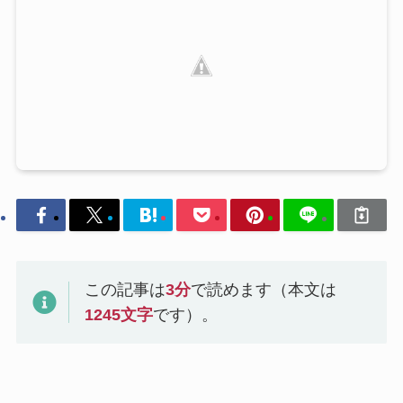
この記事は
3
分
で読めます（本文は
1245
文字
です）。