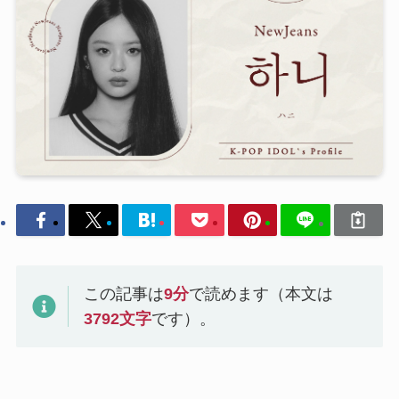
この記事は
9
分
で読めます（本文は
3792
文字
です）。