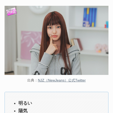
出典：
NJZ（NewJeans）公式Twitter
明るい
陽気