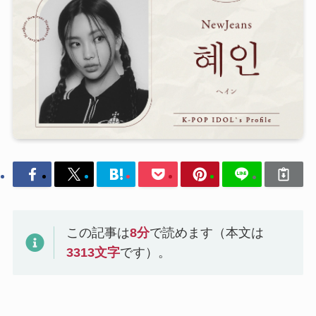
この記事は
8
分
で読めます（本文は
3313
文字
です）。