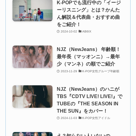
K-POPでも流行中の「イージ
ーリスニング」とは？かんた
ん解説＆代表曲・おすすめ曲
をご紹介！
2024-10-02
AB6IX
NJZ（NewJeans） 年齢順！
最年長（マッオンニ）→最年
少（マンネ）の順でご紹介
2023-11-29
K-POP女性グループ年齢順
NJZ（NewJeans）のハニが
TBS『CDTV LIVE! LIVE!』で
TUBEの『THE SEASON IN
THE SUN』をカバー！
2024-11-03
K-POP女性アイドル
え？知らない人いないの