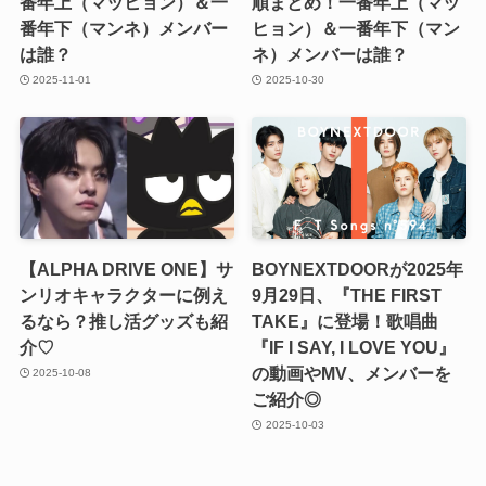
番年上（マッヒョン）＆一
順まとめ！一番年上（マッ
番年下（マンネ）メンバー
ヒョン）＆一番年下（マン
は誰？
ネ）メンバーは誰？
2025-11-01
2025-10-30
【ALPHA DRIVE ONE】サ
BOYNEXTDOORが2025年
ンリオキャラクターに例え
9月29日、『THE FIRST
るなら？推し活グッズも紹
TAKE』に登場！歌唱曲
介♡
『IF I SAY, I LOVE YOU』
の動画やMV、メンバーを
2025-10-08
ご紹介◎
2025-10-03