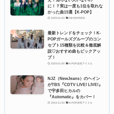
に！？実は一度も1位を取れな
かった曲15選【K-POP】
2025-01-03
SEVENTEEN
最新トレンドをチェック！K-
POPガールズグループのコン
セプト15種類を比較＆徹底解
説♡おすすめ曲もピックアッ
プ！
2025-01-05
K-POP女性アイドル
NJZ（NewJeans）のヘイン
がTBS『CDTV LIVE! LIVE!』
で宇多田ヒカルの
『Automatic』をカバー！
2024-11-03
K-POP女性アイドル