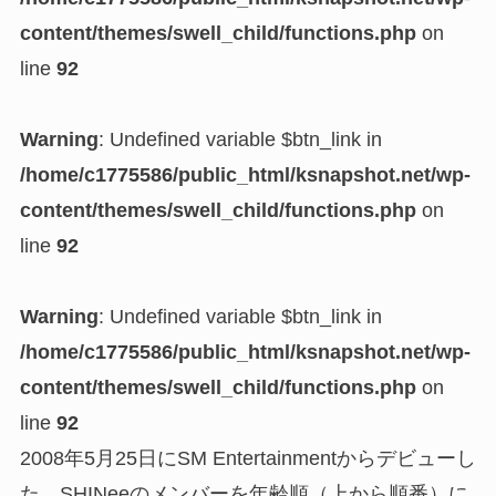
content/themes/swell_child/functions.php
on
line
92
Warning
: Undefined variable $btn_link in
/home/c1775586/public_html/ksnapshot.net/wp-
content/themes/swell_child/functions.php
on
line
92
Warning
: Undefined variable $btn_link in
/home/c1775586/public_html/ksnapshot.net/wp-
content/themes/swell_child/functions.php
on
line
92
2008年5月25日にSM Entertainmentからデビューし
た、SHINeeのメンバーを年齢順（上から順番）に