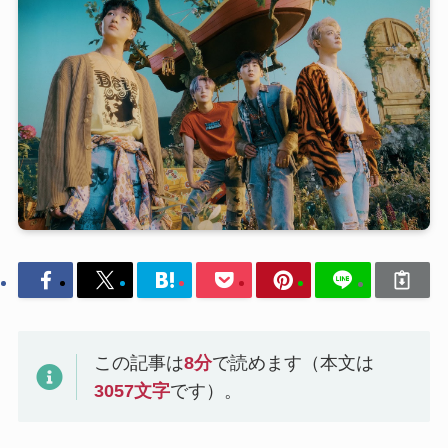
この記事は
8
分
で読めます（本文は
3057
文字
です）。