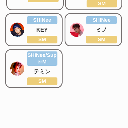
SM
SHINee
SHINee
KEY
ミノ
SM
SM
SHINee/Sup
erM
テミン
SM