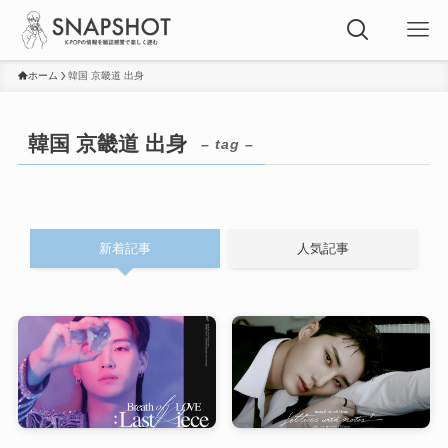
ホーム
韓国 京畿道 出身
韓国 京畿道 出身
– tag –
新着記事
人気記事