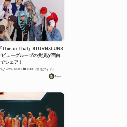
2『This or That』8TURN×LUN8
年デビューグループの共演が面白
のでシェア！
23
2024-10-03
K-POP男性アイドル
Neon