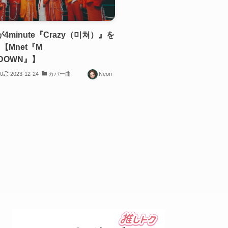
が4minute『Crazy（미쳐）』を
【Mnet『M
TDOWN』】
10
2023-12-24
カバー曲
Neon