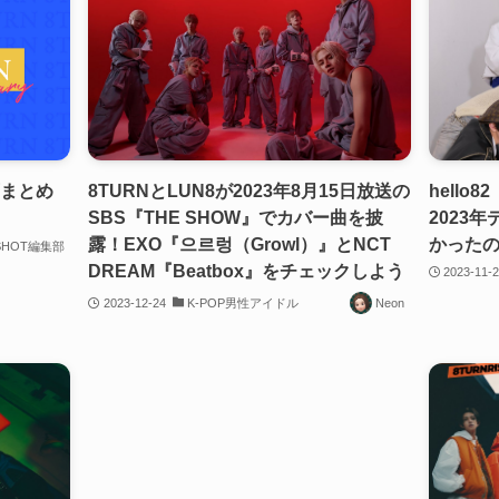
動画まとめ
8TURNとLUN8が2023年8月15日放送の
hello8
SBS『THE SHOW』でカバー曲を披
2023
露！EXO『으르렁（Growl）』とNCT
かった
SHOT編集部
DREAM『Beatbox』をチェックしよう
2023-11-
2023-12-24
K-POP男性アイドル
Neon