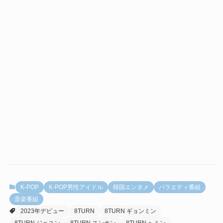
K-POP
K-POP男性アイドル
韓国エンタメ
バラエティ番組
音楽番組
2023年デビュー
8TURN
8TURN ギョンミン
8TURN ジェユン
8TURN スンホン
8TURN へミン