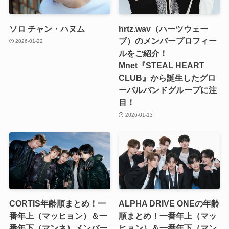
ソロ チャン・ハヌム
hrtz.wav（ハーツウェー
ブ）のメンバープロフィー
2026-01-22
ルをご紹介！
Mnet『STEAL HEART
CLUB』から誕生したグロ
ーバルバンドグループに注
目！
2026-01-13
CORTIS年齢順まとめ！一
ALPHA DRIVE ONEの年齢
番年上（マッヒョン）＆一
順まとめ！一番年上（マッ
番年下（マンネ）メンバー
ヒョン）＆一番年下（マン