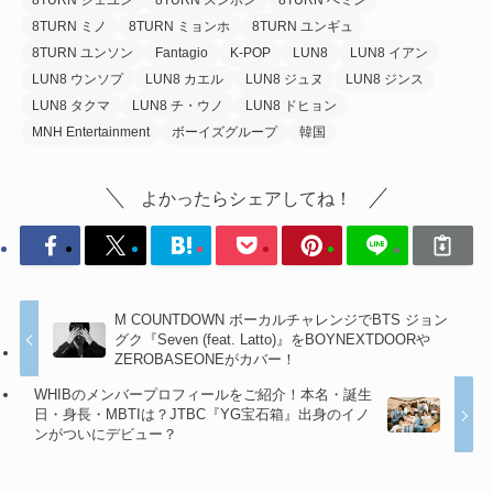
8TURN ミノ
8TURN ミョンホ
8TURN ユンギュ
8TURN ユンソン
Fantagio
K-POP
LUN8
LUN8 イアン
LUN8 ウンソプ
LUN8 カエル
LUN8 ジュヌ
LUN8 ジンス
LUN8 タクマ
LUN8 チ・ウノ
LUN8 ドヒョン
MNH Entertainment
ボーイズグループ
韓国
よかったらシェアしてね！
M COUNTDOWN ボーカルチャレンジでBTS ジョン
グク『Seven (feat. Latto)』をBOYNEXTDOORや
ZEROBASEONEがカバー！
WHIBのメンバープロフィールをご紹介！本名・誕生
日・身長・MBTIは？JTBC『YG宝石箱』出身のイノ
ンがついにデビュー？