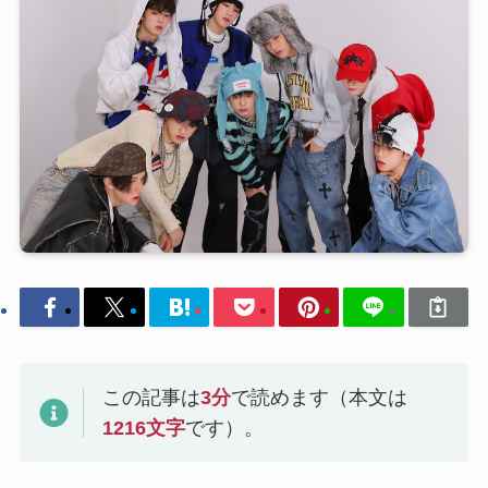
この記事は
3
分
で読めます（本文は
1216
文字
です）。