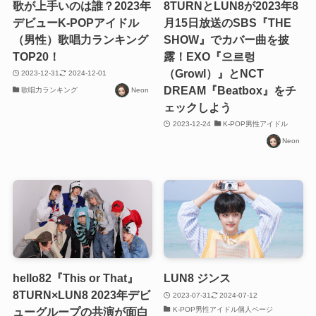
歌が上手いのは誰？2023年
8TURNとLUN8が2023年8
デビューK-POPアイドル
月15日放送のSBS『THE
（男性）歌唱力ランキング
SHOW』でカバー曲を披
TOP20！
露！EXO『으르렁
（Growl）』とNCT
2023-12-31
2024-12-01
DREAM『Beatbox』をチ
歌唱力ランキング
Neon
ェックしよう
2023-12-24
K-POP男性アイドル
Neon
hello82『This or That』
LUN8 ジンス
8TURN×LUN8 2023年デビ
2023-07-31
2024-07-12
K-POP男性アイドル個人ページ
ューグループの共演が面白