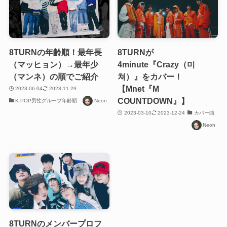
8TURNの年齢順！最年長
8TURNが
（マッヒョン）→最年少
4minute『Crazy（미
（マンネ）の順でご紹介
쳐）』をカバー！
【Mnet『M
2023-06-04
2023-11-29
COUNTDOWN』】
K-POP男性グループ年齢順
Neon
2023-03-10
2023-12-24
カバー曲
Neon
8TURNのメンバープロフ