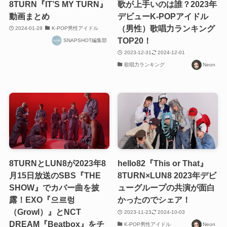
8TURN『IT’S MY TURN』
歌が上手いのは誰？2023年
動画まとめ
デビューK-POPアイドル
（男性）歌唱力ランキング
2024-01-28
K-POP男性アイドル
TOP20！
SNAPSHOT編集部
2023-12-31
2024-12-01
歌唱力ランキング
Neon
8TURNとLUN8が2023年8
hello82『This or That』
月15日放送のSBS『THE
8TURN×LUN8 2023年デビ
SHOW』でカバー曲を披
ューグループの共演が面白
露！EXO『으르렁
かったのでシェア！
（Growl）』とNCT
2023-11-23
2024-10-03
DREAM『Beatbox』をチ
K-POP男性アイドル
Neon