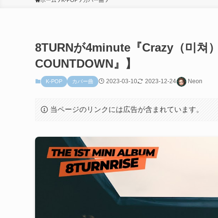
ホーム
K-POP
カバー曲
8TURNが4minute『Crazy（
COUNTDOWN』】
2023-03-10
2023-12-24
Neon
K-POP
カバー曲
当ページのリンクには広告が含まれています。