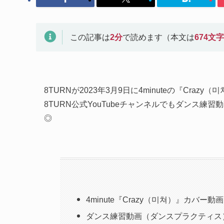
この記事は
2
分
で読めます（本文は
674
文字
8TURNが2023年3月9日に4minuteの『Crazy
8TURN公式YouTubeチャンネルでもダンス
◎
4minute『Crazy（미쳐）』カバー動画
ダンス練習動画（ダンスプラクティス