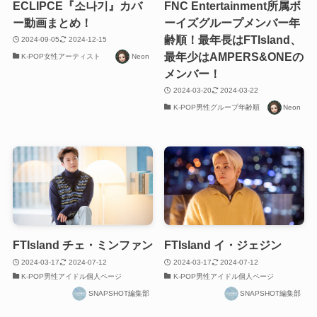
ECLIPCE『소나기』カバ
FNC Entertainment所属ボ
ー動画まとめ！
ーイズグループメンバー年
齢順！最年長はFTIsland、
2024-09-05
2024-12-15
最年少はAMPERS&ONEの
K-POP女性アーティスト
Neon
メンバー！
2024-03-20
2024-03-22
K-POP男性グループ年齢順
Neon
FTIsland チェ・ミンファン
FTIsland イ・ジェジン
2024-03-17
2024-07-12
2024-03-17
2024-07-12
K-POP男性アイドル個人ページ
K-POP男性アイドル個人ページ
SNAPSHOT編集部
SNAPSHOT編集部