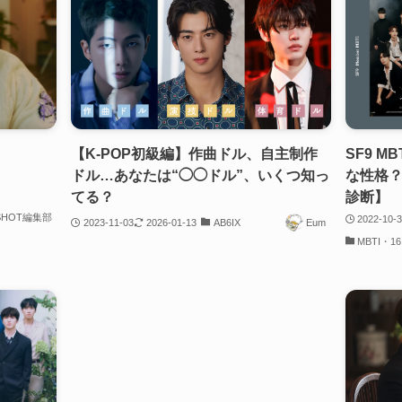
【K-POP初級編】作曲ドル、自主制作
SF9 
ドル…あなたは“◯◯ドル”、いくつ知っ
な性格？
てる？
診断】
SHOT編集部
2022-10-
2023-11-03
2026-01-13
AB6IX
Eum
MBTI・