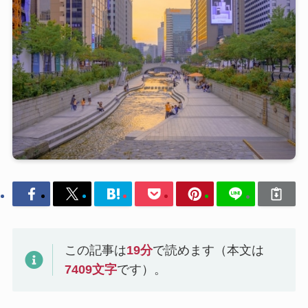
この記事は
19
分
で読めます（本文は
7409
文字
です）。