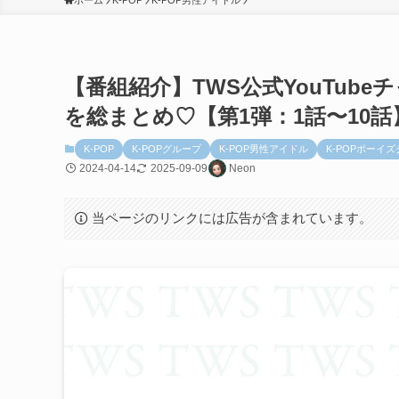
ホーム
K-POP
K-POP男性アイドル
【番組紹介】TWS公式YouTube
を総まとめ♡【第1弾：1話〜10話
K-POP
K-POPグループ
K-POP男性アイドル
K-POPボーイ
2024-04-14
2025-09-09
Neon
当ページのリンクには広告が含まれています。