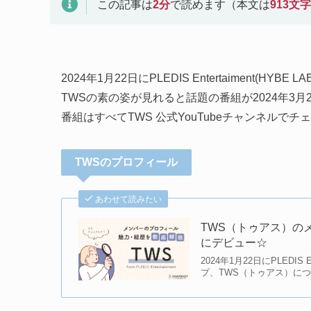
この記事は
2
分
で読めます（本文は
913
文字
2024年1月22日にPLEDIS Entertaiment(H
TWSの素の姿が見れると話題の番組が2024年3月
番組はすべてTWS 公式YouTubeチャンネルで
TWSのプロフィール
あわせて読みたい
TWS（トゥアス）のメ
にデビュー☆
2024年1月22日にPLEDI
プ、TWS（トゥアス）に