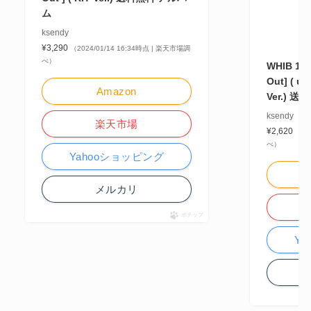
ム
ksendy
¥3,290
（2024/01/14 16:34時点 | 楽天市場調
べ）
WHIB 1st
Out] ( un
Amazon
Ver.) 
ksendy
楽天市場
¥2,620
（20
べ）
Yahooショッピング
メルカリ
ポチップ
Y