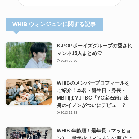
WHIB ウォンジュンに関する記事
K-POPボーイズグループの愛され
マンネ15人まとめ♡
2024-03-20
WHIBのメンバープロフィールを
ご紹介！本名・誕生日・身長・
MBTIは？JTBC『YG宝石箱』出
身のイノンがついにデビュー？
2023-11-23
WHIB 年齢順！最年長（マッヒョ
ン）→最年少（マンネ）の順でご