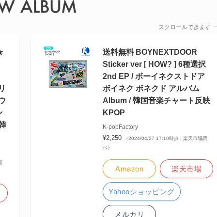
スクロールできます
★
送料無料 BOYNEXTDOOR
Sticker ver [ HOW? ] 6種選択
ド
2nd EP / ボーイネクストドア
リ
ボイネク ボネクド アルバム
ウ
Album / 韓国音楽チャート反映
ン
KPOP
 韓
K-popFactory
¥2,250
（2024/04/27 17:10時点 | 楽天市場調
べ）
調
Amazon
楽天市場
Yahooショッピング
メルカリ