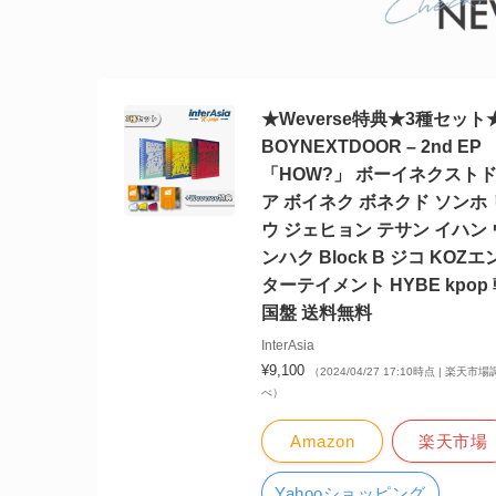
★Weverse特典★3種セット
BOYNEXTDOOR – 2nd EP
「HOW?」 ボーイネクスト
ア ボイネク ボネクド ソンホ 
ウ ジェヒョン テサン イハン 
ンハク Block B ジコ KOZエ
ターテイメント HYBE kpop
国盤 送料無料
InterAsia
¥9,100
（2024/04/27 17:10時点 | 楽天市場
べ）
Amazon
楽天市場
Yahooショッピング