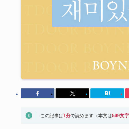
この記事は
1
分
で読めます（本文は
549
文字