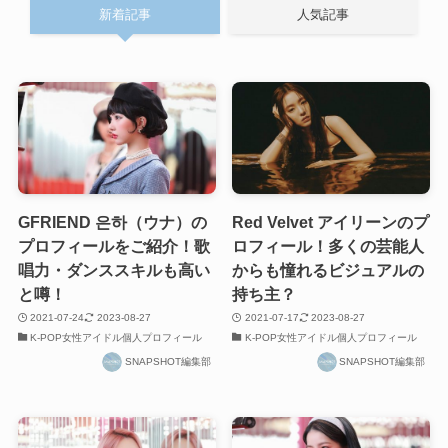
新着記事
人気記事
GFRIEND 은하（ウナ）の
Red Velvet アイリーンのプ
プロフィールをご紹介！歌
ロフィール！多くの芸能人
唱力・ダンススキルも高い
からも憧れるビジュアルの
と噂！
持ち主？
2021-07-24
2023-08-27
2021-07-17
2023-08-27
K-POP女性アイドル個人プロフィール
K-POP女性アイドル個人プロフィール
SNAPSHOT編集部
SNAPSHOT編集部