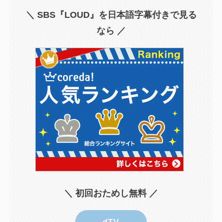
＼ SBS『LOUD』を日本語字幕付きで見る
なら ／
＼ 初回おためし
無料
／
dTV