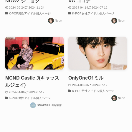
NOWZ ジニョク
XG ココナ
2024-05-24
2024-11-24
2024-04-14
2024-07-12
K-POP男性アイドル個人ページ
K-POP女性アイドル個人ページ
Neon
Neon
MCND Castle J(キャッス
OnlyOneOf ミル
ルジェイ)
2024-03-23
2024-07-12
K-POP男性アイドル個人ページ
2024-04-06
2024-07-12
K-POP男性アイドル個人ページ
Neon
SNAPSHOT編集部