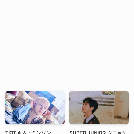
TIOT キム・ミンソン
SUPER JUNIOR ウニョク