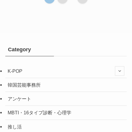
Category
K-POP
韓国芸能事務所
アンケート
MBTI・16タイプ診断・心理学
推し活