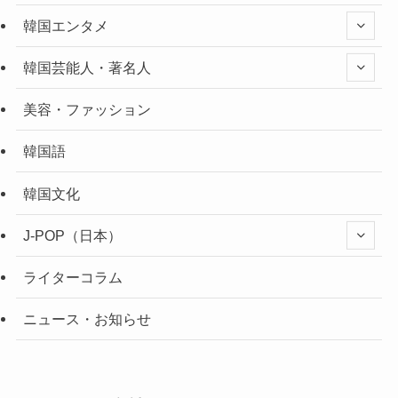
韓国エンタメ
韓国芸能人・著名人
美容・ファッション
韓国語
韓国文化
J-POP（日本）
ライターコラム
ニュース・お知らせ