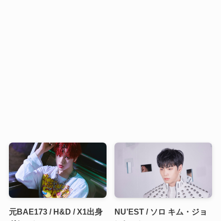
元BAE173 / H&D / X1出身
NU’EST / ソロ キム・ジョ