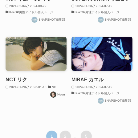
2024-02-04
2024-09-29
2024-01-28
2024-07-12
K-POP男性アイドル個人ページ
K-POP男性アイドル個人ページ
SNAPSHOT編集部
SNAPSHOT編集部
NCT リク
MIRAE カエル
2024-01-20
2026-01-13
NCT
2024-01-20
2024-07-12
K-POP男性アイドル個人ページ
Neon
SNAPSHOT編集部
1
2
...
5