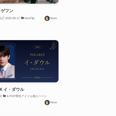
ip ゲフン
12
2025-08-17
KickFlip
Neon
IX イ・ダウル
30
K-POP男性アイドル個人ページ
Neon