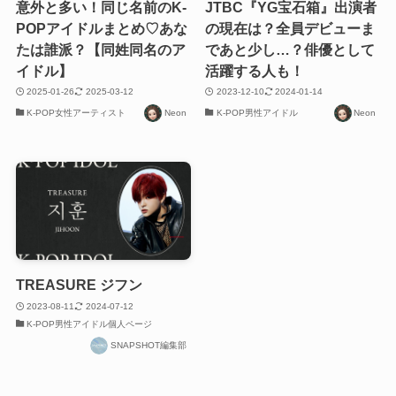
意外と多い！同じ名前のK-
JTBC『YG宝石箱』出演者
POPアイドルまとめ♡あな
の現在は？全員デビューま
たは誰派？【同姓同名のア
であと少し…？俳優として
イドル】
活躍する人も！
2025-01-26
2025-03-12
2023-12-10
2024-01-14
K-POP女性アーティスト
Neon
K-POP男性アイドル
Neon
TREASURE ジフン
2023-08-11
2024-07-12
K-POP男性アイドル個人ページ
SNAPSHOT編集部