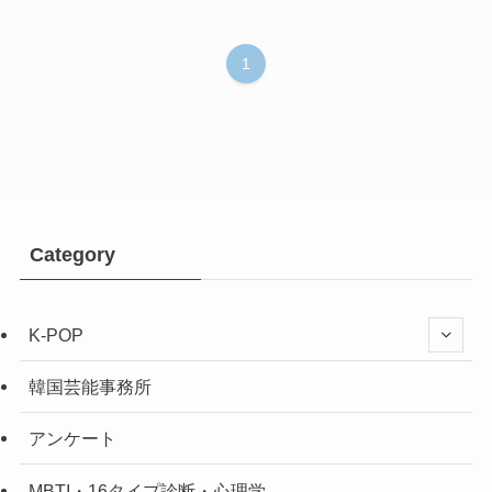
1
Category
K-POP
韓国芸能事務所
アンケート
MBTI・16タイプ診断・心理学