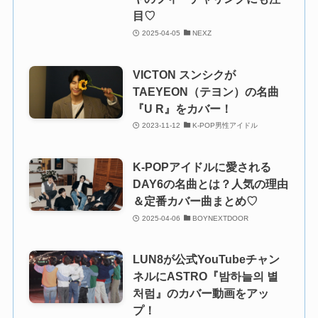
目♡
2025-04-05
NEXZ
VICTON スンシクが
TAEYEON（テヨン）の名曲
『U R』をカバー！
2023-11-12
K-POP男性アイドル
K-POPアイドルに愛される
DAY6の名曲とは？人気の理由
＆定番カバー曲まとめ♡
2025-04-06
BOYNEXTDOOR
LUN8が公式YouTubeチャン
ネルにASTRO『밤하늘의 별
처럼』のカバー動画をアッ
プ！