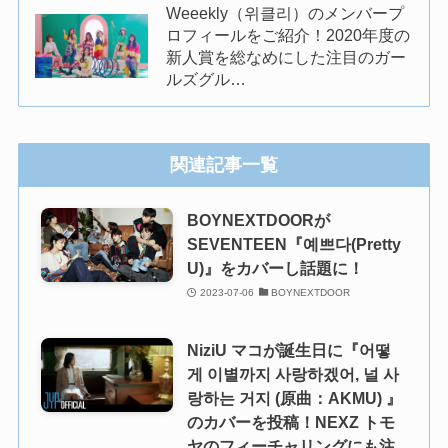
Weeekly（위클리）のメンバープ
ロフィールをご紹介！2020年度の
新人賞を総なめにした注目のガー
ルズグル…
関連記事一覧
BOYNEXTDOORが
SEVENTEEN『예쁘다(Pretty
U)』をカバーし話題に！
2023-07-06
BOYNEXTDOOR
NiziU マコが誕生日に『어떻
게 이별까지 사랑하겠어, 널 사
랑하는 거지 (原曲：AKMU) 』
のカバーを投稿！NEXZ トモ
ヤのフィーチャリングにも注