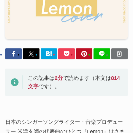
この記事は
2
分
で読めます（本文は
814
文字
です）。
日本のシンガーソングライター・音楽プロデュー
サー 米津玄師の代表曲のひとつ『Lemon』はさま