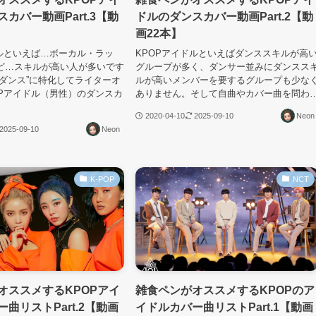
カバー動画Part.3【動
ドルのダンスカバー動画Part.2【動
画22本】
ドルといえば…ボーカル・ラッ
KPOPアイドルといえばダンススキルが高
ど…スキルが高い人が多いです
グループが多く、ダンサー並みにダンスス
“ダンス”に特化してライターオ
ルが高いメンバーを要するグループも少な
OPアイドル（男性）のダンスカ
ありません。そして自曲やカバー曲を問わ
2020-04-10
2025-09-10
Neon
2025-09-10
Neon
K-POP
NCT
オススメするKPOPアイ
雑食ペンがオススメするKPOPのア
曲リストPart.2【動画
イドルカバー曲リストPart.1【動画