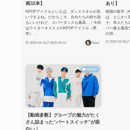
画32本】
あり】
KPOPアイドルといえば、ダンススキルが高
韓国の歌手（
いですよね。だからこそ、自分たちの持ち歌
ば、とにかく
もいいけれど、カバーダンスも最高…！今回
そ、本人たち
はライターオススメのKPOPアイドル（男
バー曲も最高
性）…
の持…
2020-03-30
2020-04-10
2025-09-10
Neon
ATEEZ
【動画多数】グループの魅力がたく
さん詰まった“パートスイッチ”が面
白い！