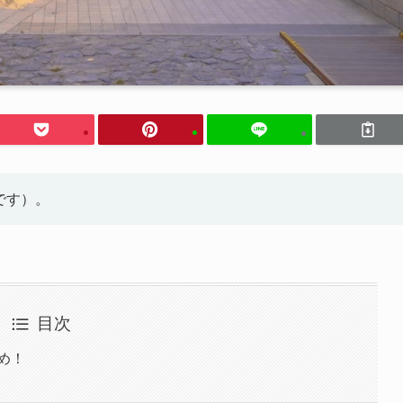
です）。
目次
め！