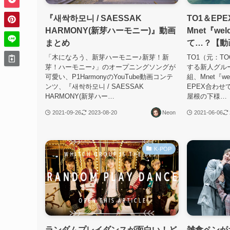
『새싹하모니 / SAESSAK
TO1＆EP
HARMONY(新芽ハーモニー)』動画
Mnet『wel
まとめ
て…？【動
「木になろう、新芽ハーモニー♪新芽！新
TO1（元：T
芽！ハーモニー♪」のオープニングソングが
する新人グル
可愛い、P1HarmonyのYouTube動画コンテ
組、Mnet『we
ンツ、『새싹하모니 / SAESSAK
EPEX合わせ
HARMONY(新芽ハー…
屋根の下様…
2021-09-26
2023-08-20
Neon
2021-06-06
K-POP
ランダムプレイダンスが面白い！ど
雑食ペンが