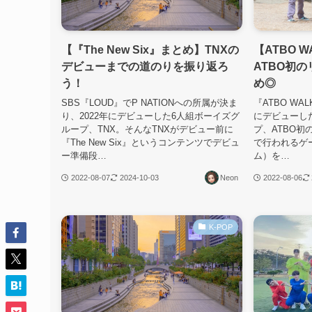
【『The New Six』まとめ】TNXの
【ATBO 
デビューまでの道のりを振り返ろ
ATBO初
う！
め◎
SBS『LOUD』でP NATIONへの所属が決ま
『ATBO WA
り、2022年にデビューした6人組ボーイズグ
にデビューし
ループ、TNX。そんなTNXがデビュー前に
プ、ATBO
『The New Six』というコンテンツでデビュ
で行われるゲ
ー準備段…
ム）を…
2022-08-07
2024-10-03
Neon
2022-08-06
K-POP