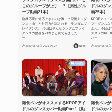
このグループが上手…？【男性グル
ドルのダンス
ープ動画21本】
画25本】
臨機応変に対応できるのは誰…？記憶力（ダ
KPOPアイ
ンス・曲）と対応力が試される、ランダムプ
プ・ダンスな
レイダンス。 今回はそんなランダムプレイ
よね。今回は
ダンスの動画を21本まとめてみました！
ススメのKP
ラ…
バー…
2020-05-06
2021-09-27
Neon
2020-05-06
ATEEZ
雑食ペンがオススメするKPOPアイ
雑食ペンが
ドルのダンスカバー動画Part.1【動
ドルのカバー