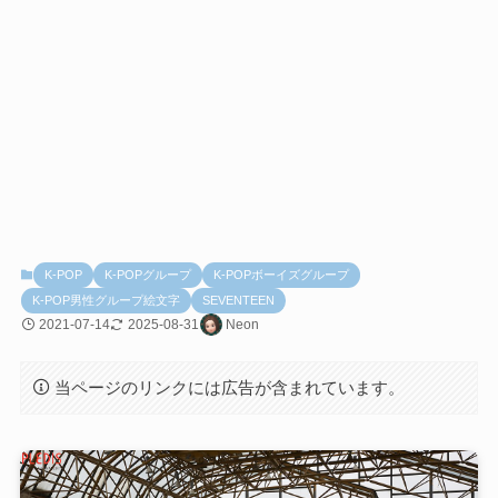
K-POP
K-POPグループ
K-POPボーイズグループ
K-POP男性グループ絵文字
SEVENTEEN
2021-07-14
2025-08-31
Neon
当ページのリンクには広告が含まれています。