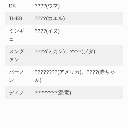
DK
????(ウマ)
THE8
????(カエル)
ミンギ
????(イヌ)
ュ
スング
????(ミカン)、????(ブタ)
ァン
バーノ
????????(アメリカ)、????(赤ちゃ
ン
ん)
ディノ
????????(恐竜)