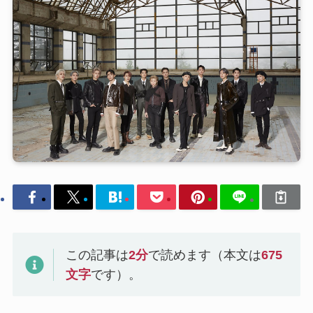
この記事は
2
分
で読めます（本文は
675
文字
です）。