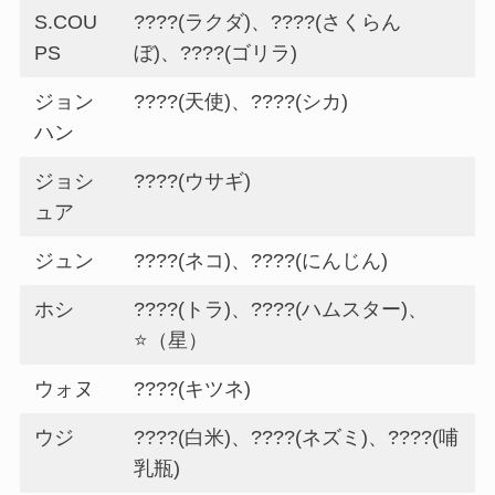
S.COU
????(ラクダ)、????(さくらん
PS
ぼ)、????(ゴリラ)
ジョン
????(天使)、????(シカ)
ハン
ジョシ
????(ウサギ)
ュア
ジュン
????(ネコ)、????(にんじん)
ホシ
????(トラ)、????(ハムスター)、
⭐️（星）
ウォヌ
????(キツネ)
ウジ
????(白米)、????(ネズミ)、????(哺
乳瓶)