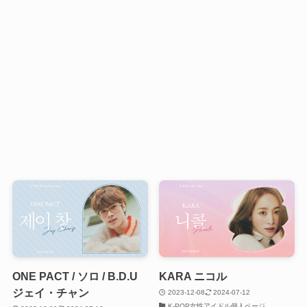
ONE PACT / ソロ / B.D.U
KARA ニコル
ジェイ・チャン
2023-12-08
2024-07-12
K-POP女性アイドル個人ページ