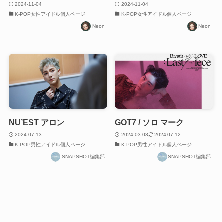
2024-11-04
2024-11-04
K-POP女性アイドル個人ページ
K-POP女性アイドル個人ページ
Neon
Neon
NU’EST アロン
GOT7 / ソロ マーク
2024-07-13
2024-03-03
2024-07-12
K-POP男性アイドル個人ページ
K-POP男性アイドル個人ページ
SNAPSHOT編集部
SNAPSHOT編集部