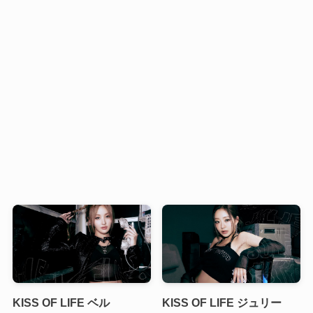
KISS OF LIFE ベル
KISS OF LIFE ジュリー