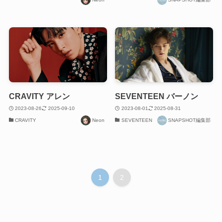
CRAVITY アレン
SEVENTEEN バーノン
2023-08-26
2025-09-10
2023-08-01
2025-08-31
CRAVITY
Neon
SEVENTEEN
SNAPSHOT編集部
1
2