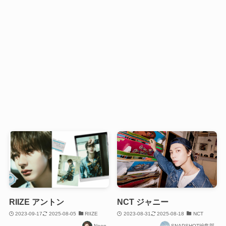
RIIZE アントン
NCT ジャニー
2023-09-17
2025-08-05
RIIZE
2023-08-31
2025-08-18
NCT
Neon
SNAPSHOT編集部