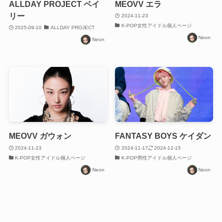
ALLDAY PROJECT ベイ
MEOVV エラ
リー
2024-11-23
K-POP女性アイドル個人ページ
2025-09-10
ALLDAY PROJECT
Neon
Neon
MEOVV ガウォン
FANTASY BOYS ケイダン
2024-11-23
2024-11-17
2024-12-15
K-POP女性アイドル個人ページ
K-POP男性アイドル個人ページ
Neon
Neon