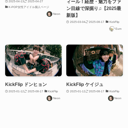
ィール！経歴・魅力をファ
2025-04-13
2025-04-27
K-POP女性アイドル個人ページ
ン目線で深掘り♫【2025最
Neon
新版】
2025-03-04
2025-08-17
KickFlip
Eum
KickFlip ドンヒョン
KickFlip ケイジュ
2025-01-12
2025-08-17
KickFlip
2025-01-12
2025-08-17
KickFlip
Neon
Neon