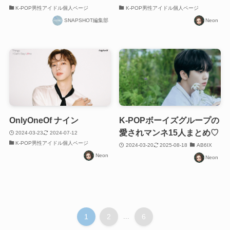
K-POP男性アイドル個人ページ
K-POP男性アイドル個人ページ
SNAPSHOT編集部
Neon
OnlyOneOf ナイン
K-POPボーイズグループの
愛されマンネ15人まとめ♡
2024-03-23
2024-07-12
K-POP男性アイドル個人ページ
2024-03-20
2025-08-18
AB6IX
Neon
Neon
1
2
...
6