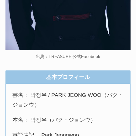
出典：TREASURE 公式Facebook
基本プロフィール
芸名： 박정우 / PARK JEONG WOO（パク・
ジョンウ）
本名： 박정우（パク・ジョンウ）
英語表記： Park Jeongwoo