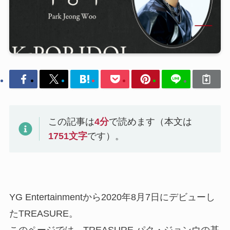
この記事は
4
分
で読めます（本文は
1751
文字
です）。
YG Entertainmentから2020年8月7日にデビューし
たTREASURE。