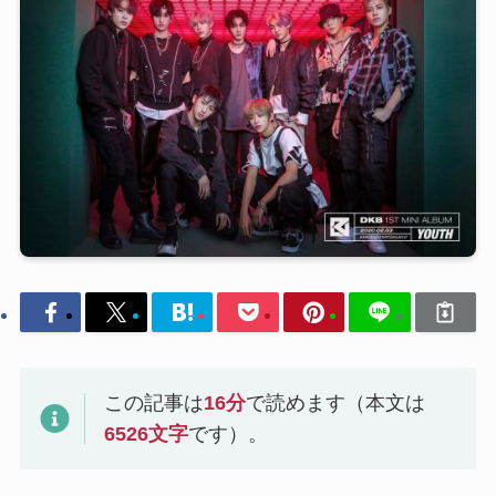
この記事は
16
分
で読めます（本文は
6526
文字
です）。