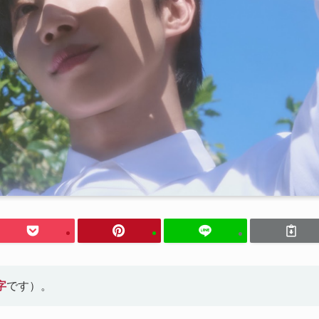
字
です）。