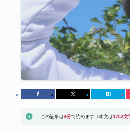
この記事は
4
分
で読めます（本文は
1752
文