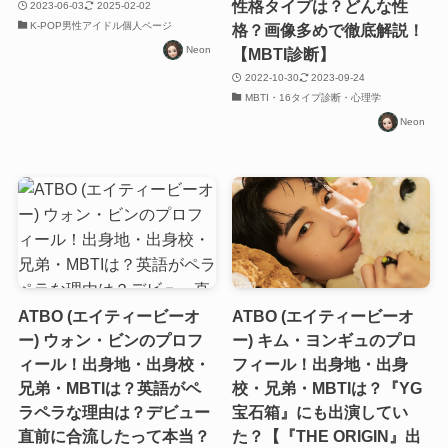
性格タイプは？どんな性
2023-06-03
2025-02-02
K-POP男性アイドル個人ページ
格？画像多めで徹底解説！
Neon
【MBTI診断】
2022-10-30
2023-09-24
MBTI・16タイプ診断・心理学
Neon
ATBO (エイティービーオ
ATBO (エイティービーオ
ー) ウォン・ビンのプロフ
ー) キム・ヨンギュのプロ
ィール！出身地・出身校・
フィール！出身地・出身
兄弟・MBTIは？英語がペ
校・兄弟・MBTIは？『YG
ラペラな理由は？デビュー
宝石箱』にも出演してい
直前に合流したって本当？
た？【『THE ORIGIN』出