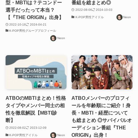
型・MBTIは？テコンドー
番組を総まとめ◎
選手だったって本当？
2022-08-06
2024-10-03
【『THE ORIGIN』出身】
K-POP男性アイドル
Neon
2022-10-18
2024-04-21
K-POP男性グループプロフィール
Neon
ATBOのMBTIまとめ！性格
ATBOメンバーのプロフィ
タイプやメンバー同士の相
ールを年齢順にご紹介！身
性を徹底解説【MBTI診
長・MBTI・経歴について
断】
も総まとめ ◎サバイバルオ
ーディション番組『THE
2022-08-02
2023-12-09
ORIGIN』出身！
K-POP男性アイドル
Neon