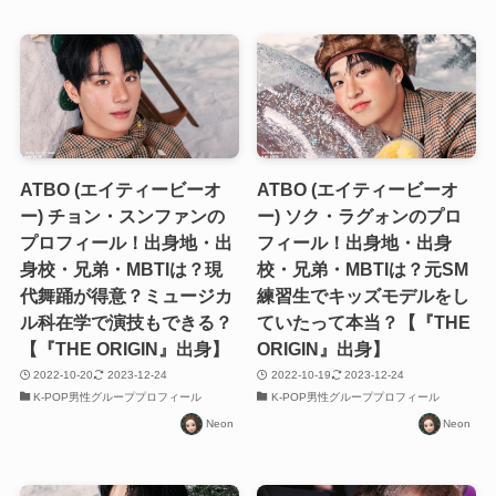
ATBO (エイティービーオ
ATBO (エイティービーオ
ー) チョン・スンファンの
ー) ソク・ラグォンのプロ
プロフィール！出身地・出
フィール！出身地・出身
身校・兄弟・MBTIは？現
校・兄弟・MBTIは？元SM
代舞踊が得意？ミュージカ
練習生でキッズモデルをし
ル科在学で演技もできる？
ていたって本当？【『THE
【『THE ORIGIN』出身】
ORIGIN』出身】
2022-10-20
2023-12-24
2022-10-19
2023-12-24
K-POP男性グループプロフィール
K-POP男性グループプロフィール
Neon
Neon