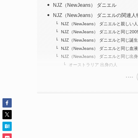
NJZ（NewJeans） ダニエル
NJZ（NewJeans） ダニエルの関連人
NJZ（NewJeans） ダニエルと親しい人
NJZ（NewJeans） ダニエルと同じ2
NJZ（NewJeans） ダニエルと同じ誕
NJZ（NewJeans） ダニエルと同じ血
NJZ（NewJeans） ダニエルと同じ出
オーストラリア 出身の人