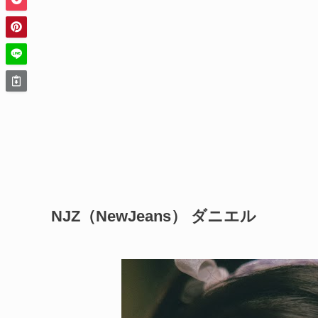
NJZ（NewJeans） ダニエル