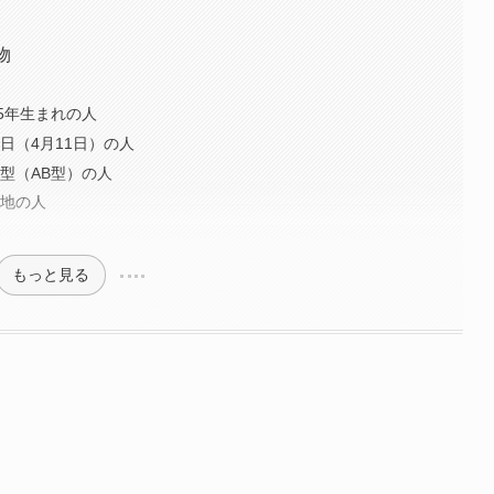
物
005年生まれの人
生日（4月11日）の人
液型（AB型）の人
身地の人
もっと見る