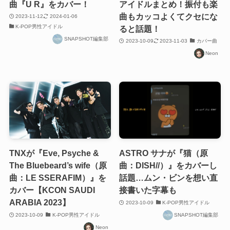
曲『U R』をカバー！
アイドルまとめ！振付も楽
曲もカッコよくてクセにな
2023-11-12
2024-01-06
K-POP男性アイドル
ると話題！
SNAPSHOT編集部
2023-10-09
2023-11-03
カバー曲
Neon
TNXが『Eve, Psyche &
ASTRO サナが『猫（原
The Bluebeard’s wife（原
曲：DISH//）』をカバーし
曲：LE SSERAFIM）』を
話題…ムン・ビンを想い直
カバー【KCON SAUDI
接書いた字幕も
ARABIA 2023】
2023-10-09
K-POP男性アイドル
2023-10-09
K-POP男性アイドル
SNAPSHOT編集部
Neon