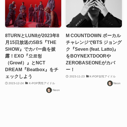
8TURNとLUN8が2023年8
M COUNTDOWN ボーカル
月15日放送のSBS『THE
チャレンジでBTS ジョング
SHOW』でカバー曲を披
ク『Seven (feat. Latto)』
露！EXO『으르렁
をBOYNEXTDOORや
（Growl）』とNCT
ZEROBASEONEがカバ
DREAM『Beatbox』をチ
ー！
ェックしよう
2023-11-23
K-POP女性アイドル
2023-12-24
K-POP男性アイドル
Neon
Neon