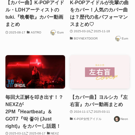
【カバー曲】K-POPアイド
K-POPアイドルが先輩の曲
ル・LDHアーティストの
をカバー！人気のカバー曲
tuki.『晩餐歌』カバー動画
は？歴代の名パフォーマン
まとめ
スまとめ♡
2025-03-16
2025-11-18
2025-08-17
ASTRO
Eum
BOYNEXTDOOR
Eum
毎回大正解を叩き出す！？
【カバー曲】ヨルシカ『左
NEXZが
右盲』カバー動画まとめ
2PM『Heartbeat』＆
2024-11-17
2025-03-11
GOT7『딱 좋아 (Just
K-POP女性アイドル
Neon
right)』をカバーし話題！
2025-03-12
2025-08-17
NEXZ