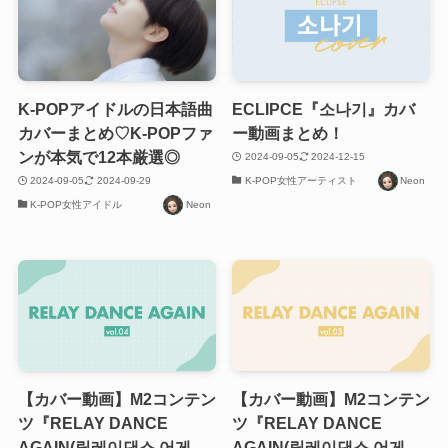
K-POPアイドルの日本語曲
ECLIPCE『소나기』カバ
カバーまとめ♡K-POPファ
ー動画まとめ！
ンが本気で12本厳選◎
2024-09-05
2024-12-15
2024-09-05
2024-09-29
K-POP女性アーティスト
Neon
K-POP女性アイドル
Neon
【カバー動画】M2コンテン
【カバー動画】M2コンテン
ツ『RELAY DANCE
ツ『RELAY DANCE
AGAIN(릴레이댄스 어게
AGAIN(릴레이댄스 어게