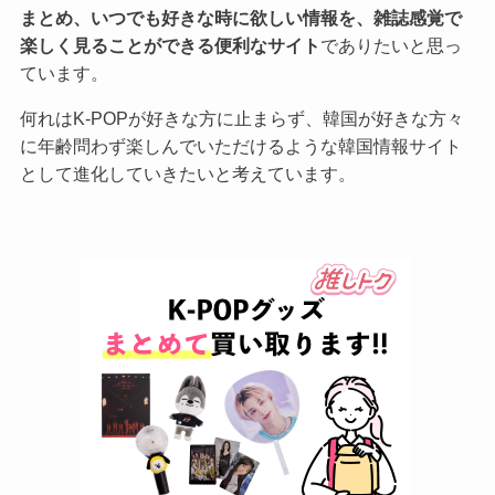
まとめ、いつでも好きな時に欲しい情報を、雑誌感覚で
楽しく見ることができる便利なサイト
でありたいと思っ
ています。
何れはK-POPが好きな方に止まらず、韓国が好きな方々
に年齢問わず楽しんでいただけるような韓国情報サイト
として進化していきたいと考えています。