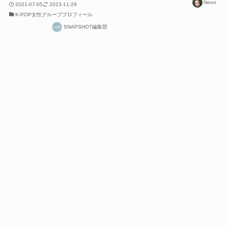
Neon
2021-07-05
2023-11-29
K-POP女性グループプロフィール
SNAPSHOT編集部