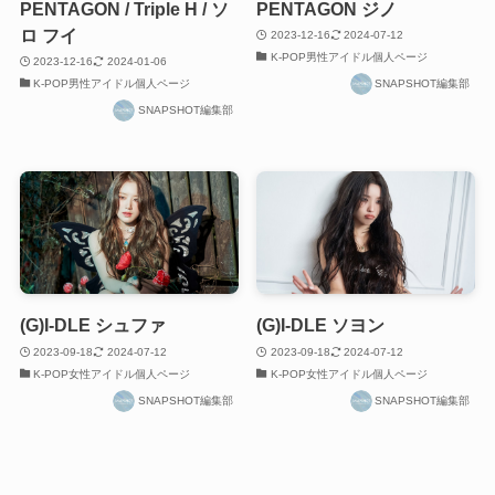
PENTAGON / Triple H / ソ
PENTAGON ジノ
ロ フイ
2023-12-16
2024-07-12
K-POP男性アイドル個人ページ
2023-12-16
2024-01-06
K-POP男性アイドル個人ページ
SNAPSHOT編集部
SNAPSHOT編集部
(G)I-DLE シュファ
(G)I-DLE ソヨン
2023-09-18
2024-07-12
2023-09-18
2024-07-12
K-POP女性アイドル個人ページ
K-POP女性アイドル個人ページ
SNAPSHOT編集部
SNAPSHOT編集部