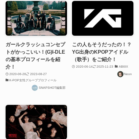
ガールクラッシュコンセプ
この人もそうだったの！？
トがかっこいい！(G)I-DLE
YG出身のKPOPアイドル
の基本プロフィールを紹
（歌手）をご紹介！
介！
2020-06-14
2025-11-23
AB6IX
2020-06-28
2023-08-27
Neon
K-POP女性グループプロフィール
SNAPSHOT編集部