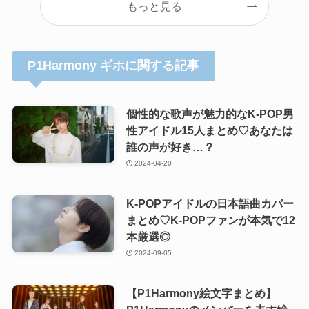
もっと見る
P1Harmony ギホに関する記事
個性的な歌声が魅力的なK-POP男
性アイドル15人まとめ♡あなたは
誰の声が好き…？
2024-04-20
K-POPアイドルの日本語曲カバー
まとめ♡K-POPファンが本気で12
本厳選◎
2024-09-05
【P1Harmony絵文字まとめ】