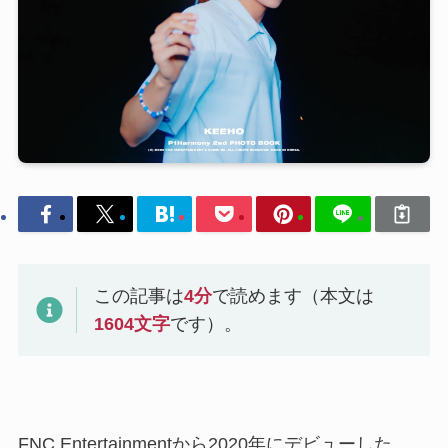
この記事は
4
分
で読めます（本文は
1604
文字
です）。
FNC Entertainmentから2020年にデビューした