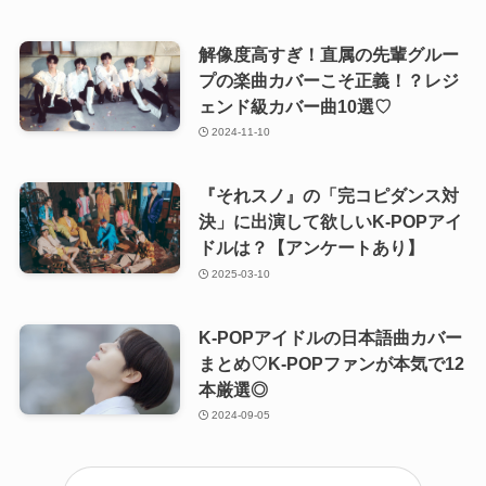
解像度高すぎ！直属の先輩グルー
プの楽曲カバーこそ正義！？レジ
ェンド級カバー曲10選♡
2024-11-10
『それスノ』の「完コピダンス対
決」に出演して欲しいK-POPアイ
ドルは？【アンケートあり】
2025-03-10
K-POPアイドルの日本語曲カバー
まとめ♡K-POPファンが本気で12
本厳選◎
2024-09-05