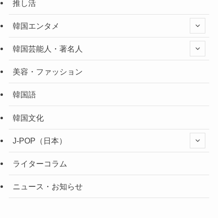
推し活
韓国エンタメ
韓国芸能人・著名人
美容・ファッション
韓国語
韓国文化
J-POP（日本）
ライターコラム
ニュース・お知らせ