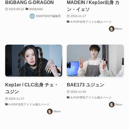
BIGBANG G-DRAGON
MADEIN / Kep1er出身 カ
ン・イェソ
2025-08-22
BIGBANG
SNAPSHOT編集部
2024-11-17
K-POP女性アイドル個人ページ
Neon
Kep1er / CLC出身 チェ・
BAE173 ユジュン
ユジン
2024-11-04
K-POP男性アイドル個人ページ
2024-11-17
K-POP女性アイドル個人ページ
Neon
Neon