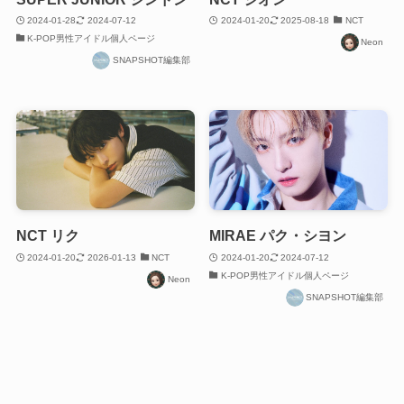
2024-01-28
2024-07-12
2024-01-20
2025-08-18
NCT
K-POP男性アイドル個人ページ
Neon
SNAPSHOT編集部
NCT リク
MIRAE パク・シヨン
2024-01-20
2026-01-13
NCT
2024-01-20
2024-07-12
K-POP男性アイドル個人ページ
Neon
SNAPSHOT編集部