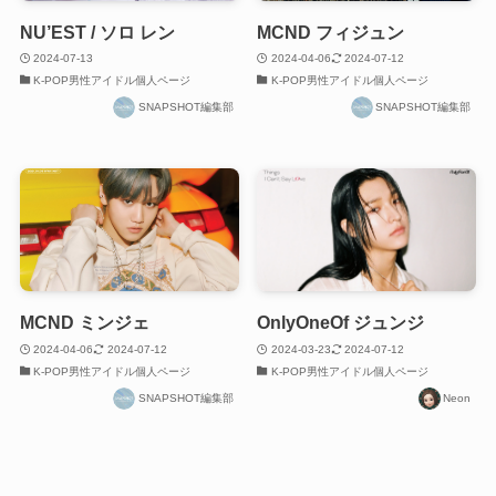
NU’EST / ソロ レン
MCND フィジュン
2024-07-13
2024-04-06
2024-07-12
K-POP男性アイドル個人ページ
K-POP男性アイドル個人ページ
SNAPSHOT編集部
SNAPSHOT編集部
MCND ミンジェ
OnlyOneOf ジュンジ
2024-04-06
2024-07-12
2024-03-23
2024-07-12
K-POP男性アイドル個人ページ
K-POP男性アイドル個人ページ
SNAPSHOT編集部
Neon