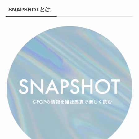
SNAPSHOTとは