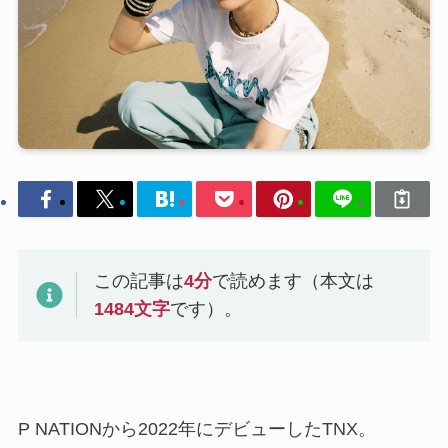
この記事は
4
分
で読めます（本文は
1484
文字
です）。
P NATIONから2022年にデビューしたTNX。